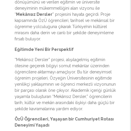
dönüşümünü ve verilen eğitimin ve üniversite
deneyiminin mükemmelliğini alan vizyonu ile
“
Mekânsız Dersler
” projesini hayata geçirdi. Proje
kapsamında ÖzÜ öğrencileri, tarihsel ve mekânsal bir
öğrenme yolculuğuna çıkarak Türkiye’nin kültürel
mirasını daha derin ve canlı bir şekilde deneyimleme
fırsatı buluyor.
Eğitimde Yeni Bir Perspektif
“Mekânsız Dersler” projesi, alışılagelmiş eğitimin
ötesine geçerek bilgiyi somut mekânlar üzerinden
öğrencilere aktarmayı amaçlıyor. Bu tür deneyimsel
öğrenim projeleri, Özyeğin Üniversitesinin eğitimde
yenilikçi yaklaşımının ve öğrenci merkezli vizyonunun
bir parçası olarak öne çıkıyor. Akademik içeriği günlük
yaşamla buluşturan “Mekânsız Dersler,” öğrencilerin
tarih, kültür ve mekân arasındaki ilişkiyi daha güçlü bir
şekilde kavramalarına yardım ediyor.
ÖzÜ Öğrencileri, Yaşayan bir Cumhuriyet Rotası
Deneyimi Yaşadı