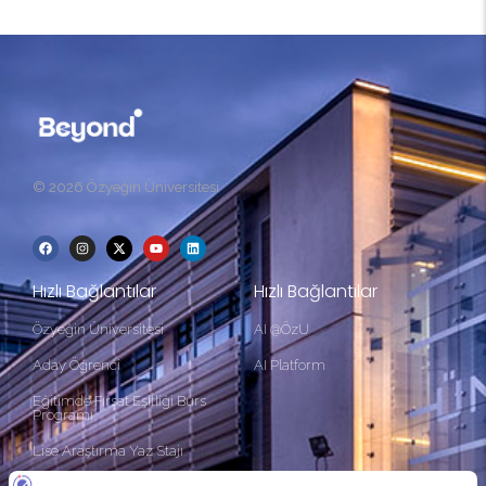
© 2026 Özyeğin Üniversitesi
Hızlı Bağlantılar
Hızlı Bağlantılar
Özyeğin Üniversitesi
AI @ÖzU
Aday Öğrenci
AI Platform
Eğitimde Fırsat Eşitliği Burs
Programı
Lise Araştırma Yaz Stajı