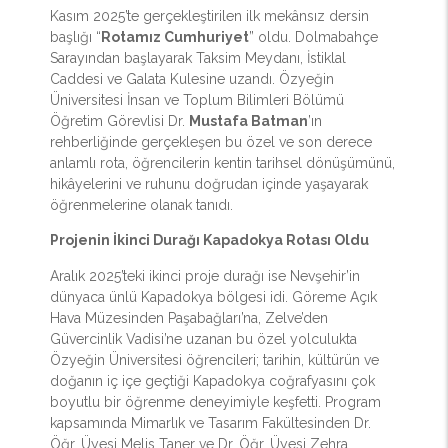
Kasım 2025’te gerçekleştirilen ilk mekânsız dersin
başlığı “
Rotamız Cumhuriyet
” oldu. Dolmabahçe
Sarayından başlayarak Taksim Meydanı, İstiklal
Caddesi ve Galata Kulesine uzandı. Özyeğin
Üniversitesi İnsan ve Toplum Bilimleri Bölümü
Öğretim Görevlisi Dr.
Mustafa Batman
’ın
rehberliğinde gerçekleşen bu özel ve son derece
anlamlı rota, öğrencilerin kentin tarihsel dönüşümünü,
hikâyelerini ve ruhunu doğrudan içinde yaşayarak
öğrenmelerine olanak tanıdı.
Projenin İkinci Durağı Kapadokya Rotası Oldu
Aralık 2025’teki ikinci proje durağı ise Nevşehir’in
dünyaca ünlü Kapadokya bölgesi idi. Göreme Açık
Hava Müzesinden Paşabağları’na, Zelve’den
Güvercinlik Vadisi’ne uzanan bu özel yolculukta
Özyeğin Üniversitesi öğrencileri; tarihin, kültürün ve
doğanın iç içe geçtiği Kapadokya coğrafyasını çok
boyutlu bir öğrenme deneyimiyle keşfetti. Program
kapsamında Mimarlık ve Tasarım Fakültesinden Dr.
Öğr. Üyesi Melis Taner ve Dr. Öğr. Üyesi Zehra