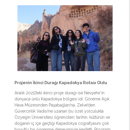
Projenin İkinci Durağı Kapadokya Rotası Oldu
Aralık 2025’teki ikinci proje durağı ise Nevşehir’in
dünyaca ünlü Kapadokya bölgesi idi. Göreme Açık
Hava Müzesinden Paşabağları’na, Zelve’den
Güvercinlik Vadisi’ne uzanan bu özel yolculukta
Özyeğin Üniversitesi öğrencileri; tarihin, kültürün ve
doğanın iç içe geçtiği Kapadokya coğrafyasını çok
boyutlu bir öğrenme deneyimiyle keşfetti. Program