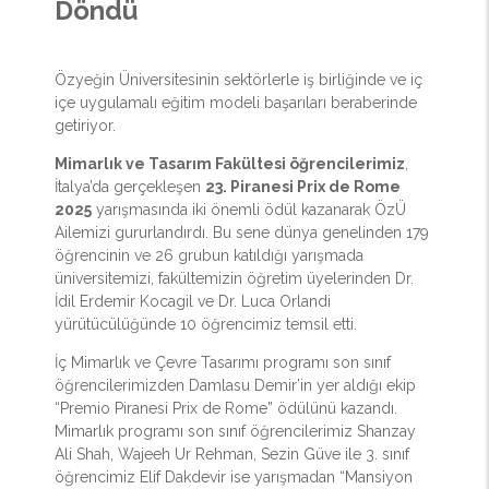
Döndü
Özyeğin Üniversitesinin sektörlerle iş birliğinde ve iç
içe uygulamalı eğitim modeli başarıları beraberinde
getiriyor.
Mimarlık ve Tasarım Fakültesi öğrencilerimiz
,
İtalya’da gerçekleşen
23. Piranesi Prix de Rome
2025
yarışmasında iki önemli ödül kazanarak ÖzÜ
Ailemizi gururlandırdı. Bu sene dünya genelinden 179
öğrencinin ve 26 grubun katıldığı yarışmada
üniversitemizi, fakültemizin öğretim üyelerinden Dr.
İdil Erdemir Kocagil ve Dr. Luca Orlandi
yürütücülüğünde 10 öğrencimiz temsil etti.
İç Mimarlık ve Çevre Tasarımı programı son sınıf
öğrencilerimizden Damlasu Demir’in yer aldığı ekip
“Premio Piranesi Prix de Rome” ödülünü kazandı.
Mimarlık programı son sınıf öğrencilerimiz Shanzay
Ali Shah, Wajeeh Ur Rehman, Sezin Güve ile 3. sınıf
öğrencimiz Elif Dakdevir ise yarışmadan “Mansiyon