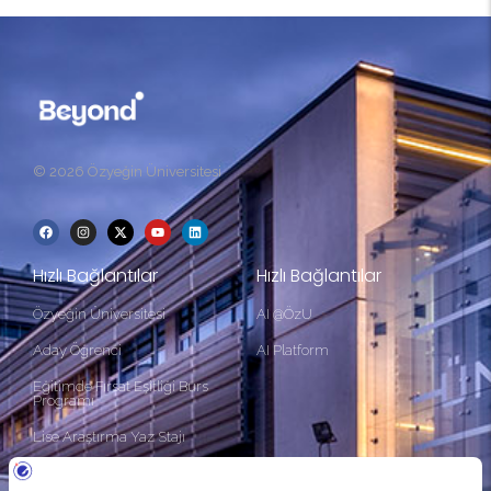
© 2026 Özyeğin Üniversitesi
Hızlı Bağlantılar
Hızlı Bağlantılar
Özyeğin Üniversitesi
AI @ÖzU
Aday Öğrenci
AI Platform
Eğitimde Fırsat Eşitliği Burs
Programı
Lise Araştırma Yaz Stajı