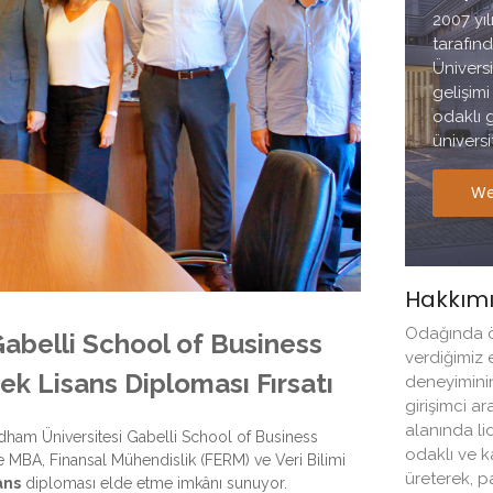
2007 yı
tarafın
Üniversi
gelişim
odaklı g
üniversit
We
Hakkım
Odağında ö
abelli School of Business
verdiğimiz 
ksek Lisans Diploması Fırsatı
deneyimini
girişimci ar
alanında li
rdham Üniversitesi Gabelli School of Business
odaklı ve k
ve MBA, Finansal Mühendislik (FERM) ve Veri Bilimi
üreterek, 
ans
diploması elde etme imkânı sunuyor.