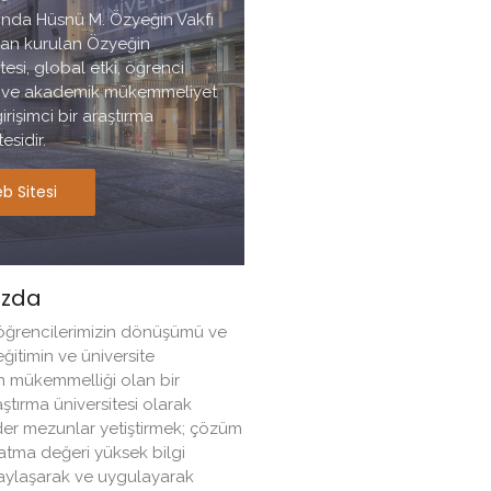
lında Hüsnü M. Özyeğin Vakfı
dan kurulan Özyeğin
tesi, global etki, öğrenci
i ve akademik mükemmeliyet
irişimci bir araştırma
esidir.
b Sitesi
ızda
ğrencilerimizin dönüşümü ve
eğitimin ve üniversite
n mükemmelliği olan bir
aştırma üniversitesi olarak
der mezunlar yetiştirmek; çözüm
atma değeri yüksek bilgi
paylaşarak ve uygulayarak