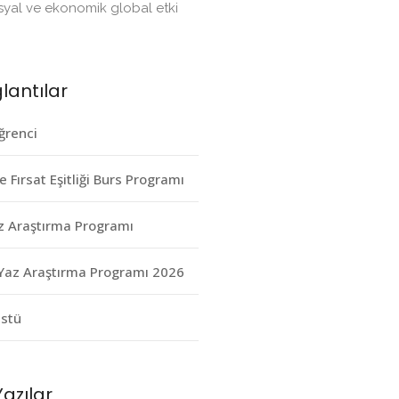
osyal ve ekonomik global etki
ğlantılar
ğrenci
e Fırsat Eşitliği Burs Programı
z Araştırma Programı
Yaz Araştırma Programı 2026
üstü
azılar