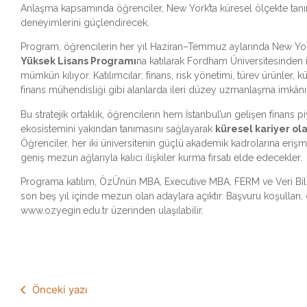
Anlaşma kapsamında öğrenciler, New York’ta küresel ölçekte tanınan
deneyimlerini güçlendirecek.
Program, öğrencilerin her yıl Haziran–Temmuz aylarında New Yo
Yüksek Lisans Programı
na katılarak Fordham Üniversitesinden i
mümkün kılıyor. Katılımcılar; finans, risk yönetimi, türev ürünler, kü
finans mühendisliği gibi alanlarda ileri düzey uzmanlaşma imkânı
Bu stratejik ortaklık, öğrencilerin hem İstanbul’un gelişen finans 
ekosistemini yakından tanımasını sağlayarak
küresel kariyer ol
Öğrenciler, her iki üniversitenin güçlü akademik kadrolarına erişme
geniş mezun ağlarıyla kalıcı ilişkiler kurma fırsatı elde edecekler.
Programa katılım, ÖzÜ’nün MBA, Executive MBA, FERM ve Veri Bil
son beş yıl içinde mezun olan adaylara açıktır. Başvuru koşulları, d
www.ozyegin.edu.tr üzerinden ulaşılabilir.
Önceki yazı