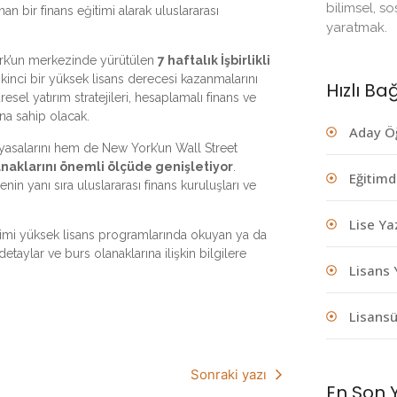
bilimsel, s
 bir finans eğitimi alarak uluslararası
yaratmak.
rk’un merkezinde yürütülen
7 haftalık İşbirlikli
kinci bir yüksek lisans derecesi kazanmalarını
Hızlı Ba
resel yatırım stratejileri, hesaplamalı finans ve
na sahip olacak.
Aday Ö
piyasalarını hem de New York’un Wall Street
anaklarını önemli ölçüde genişletiyor
.
Eğitimd
nin yanı sıra uluslararası finans kuruluşları ve
Lise Ya
imi yüksek lisans programlarında okuyan ya da
etaylar ve burs olanaklarına ilişkin bilgilere
Lisans 
Lisans
Sonraki yazı
En Son Y