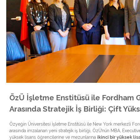
ÖzÜ İşletme Enstitüsü ile Fordham G
Arasında Stratejik İş Birliği: Çift Yü
Özyeğin Üniversitesi İşletme Enstitüsü ile New York merkezli Fo
arasında imzalanan yeni stratejik iş birliği, ÖzÜ’nün MBA, Executi
yüksek lisans öğrencilerine ve mezunlarına
ikinci bir yüksek lis