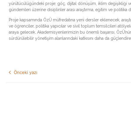
yürütücülüğündeki proje; göç, dijital dönüşüm, iklim değişikliği v
gündemleri üzerine disiplinler arası araştırma, eğitim ve politika 
Proje kapsamında ÖzÜ müfredatına yeni dersler eklenecek, araştı
ve öğrenciler, politika yapıcılar ve sivil toplum temsilcileri atölyel
araya gelecek. Akademisyenlerimizin bu önemli başarısı, ÖzÜ’nün 
sürdürülebilir yönetişim alanlarındaki katkısını daha da güçlendir
Önceki yazı