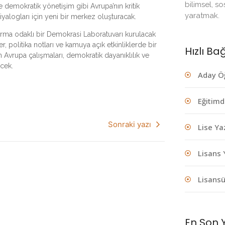
bilimsel, s
e demokratik yönetişim gibi Avrupa’nın kritik
yaratmak.
diyalogları için yeni bir merkez oluşturacak.
rma odaklı bir Demokrasi Laboratuvarı kurulacak
er, politika notları ve kamuya açık etkinliklerde bir
Hızlı Ba
Avrupa çalışmaları, demokratik dayanıklılık ve
ecek.
Aday Ö
Eğitimd
Sonraki yazı
Lise Ya
Lisans 
Lisans
En Son Y