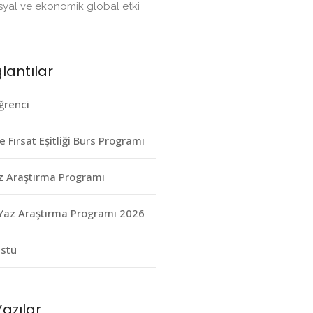
osyal ve ekonomik global etki
ğlantılar
ğrenci
e Fırsat Eşitliği Burs Programı
z Araştırma Programı
Yaz Araştırma Programı 2026
üstü
azılar