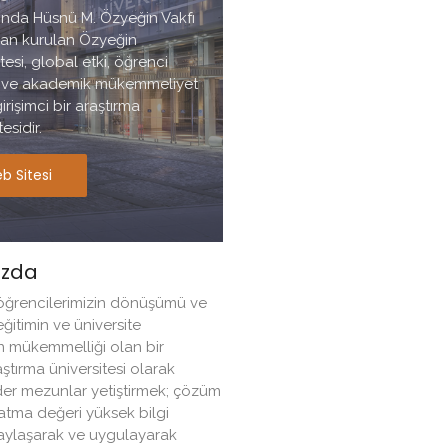
lında Hüsnü M. Özyeğin Vakfı
dan kurulan Özyeğin
tesi, global etki, öğrenci
i ve akademik mükemmeliyet
irişimci bir araştırma
esidir.
b Sitesi
ızda
ğrencilerimizin dönüşümü ve
eğitimin ve üniversite
n mükemmelliği olan bir
aştırma üniversitesi olarak
der mezunlar yetiştirmek; çözüm
atma değeri yüksek bilgi
paylaşarak ve uygulayarak