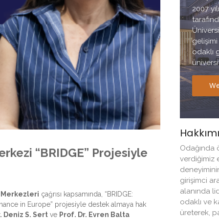
2007 yı
tarafın
Üniversi
gelişim
odaklı g
üniversit
We
Hakkım
Odağında ö
kezi “BRIDGE” Projesiyle
verdiğimiz 
deneyimini
girişimci ar
alanında li
Merkezleri
çağrısı kapsamında, “BRIDGE:
odaklı ve k
ernance in Europe” projesiyle destek almaya hak
üreterek, 
. Deniz S. Sert
ve
Prof. Dr. Evren Balta